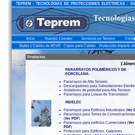
TEPREM - TECNOLOGIAS DE PROTECCIONES ELECTRICAS - DIAGO
Inicio
Nuestro Clientes
Servicios en Terreno
Cont
Mufas y Cables de MT/AT
Cepos para Cables
Protección Impacto d
Productos
Llámen
PARARRAYOS POLIMÉRICOS Y DE
PORCELANA
Pararrayos de Alta Tension
Descargadores para Subestaciones Eléctri
Aisladores de pedestal para Alta Tension
Pararrayos para Lineas de Transmision
INDELEC
Pararrayos para Edificios Industriales (
Ver 
Pararrayos para Torres de Comunicaciones
(
Ver PDF
)
Pararrayos para edificios Comerciales (
Ver
PDF
)
Proteccion para Edificios, Galpones