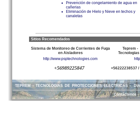
Prevención de congelamiento de agua en
cañerias
Eliminación de Hielo y Nieve en techos y
canaletas
Sitios Recomendados
Sistema de Monitoreo de Corrientes de Fuga
Teprem - 
en Aisladores
Tecnologias
http://www.psptechnologies.com
htt
+56989225847
+56222238537
/
TEPREM - TECNOLOGIAS DE PROTECCIONES ELECTRICAS - DIAGO
Contáctenos -