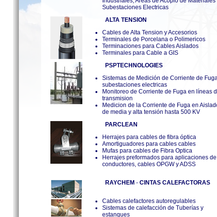
Industriales, Areas de Acopio de Materiales
Subestaciones Electricas
ALTA TENSION
Cables de Alta Tension y Accesorios
Terminales de Porcelana o Polimericos
Terminaciones para Cables
Aislados
Terminales para Cable a GIS
PSPTECHNOLOGIES
Sistemas de Medición de Corriente de Fug
subestaciones electricas
Monitoreo de Corriente de Fuga en líneas 
transmision
Medicion de la Corriente de Fuga en Aislad
de media y alta tensión hasta 500 KV
PARCLEAN
Herrajes para cables de fibra óptica
Amortiguadores para cables cables
Mufas para cables de Fibra Optica
Herrajes preformados para aplicaciones de
conductores, cables OPGW y ADSS
RAYCHEM
-
CINTAS CALEFACTORAS
Cables calefactores autoregulables
Sistemas de calefacción de Tuberías y
estanques