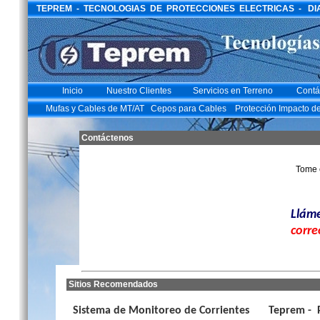
TEPREM - TECNOLOGIAS DE PROTECCIONES ELECTRICAS - DIAGO
Inicio
Nuestro Clientes
Servicios en Terreno
Contá
Mufas y Cables de MT/AT
Cepos para Cables
Protección Impacto d
Contáctenos
Tome 
Llám
corre
Sitios Recomendados
Sistema de Monitoreo de Corrientes
Teprem - P