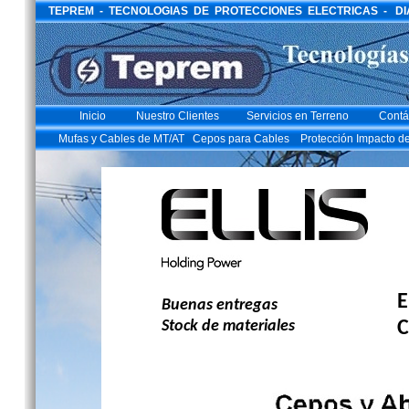
TEPREM - TECNOLOGIAS DE PROTECCIONES ELECTRICAS - DIAGO
Inicio
Nuestro Clientes
Servicios en Terreno
Contá
Mufas y Cables de MT/AT
Cepos para Cables
Protección Impacto d
E
Buenas entregas
Stock de materiales
C