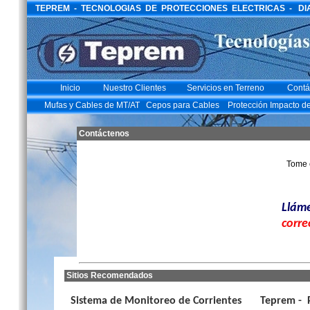
TEPREM - TECNOLOGIAS DE PROTECCIONES ELECTRICAS - DIAGO
Inicio
Nuestro Clientes
Servicios en Terreno
Contá
Mufas y Cables de MT/AT
Cepos para Cables
Protección Impacto d
Contáctenos
Tome 
Llám
corre
Sitios Recomendados
Sistema de Monitoreo de Corrientes
Teprem - P